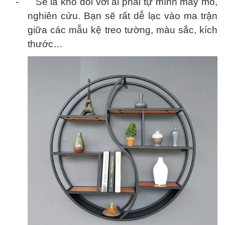
-
Sẽ là khó đối với ai phải tự mình mày mò,
nghiên cứu. Bạn sẽ rất dễ lạc vào ma trận
giữa các mẫu kệ treo tường, màu sắc, kích
thước…