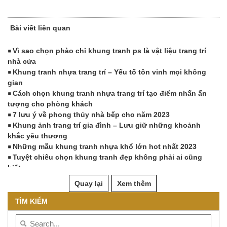
Bài viết liên quan
Vì sao chọn phào chỉ khung tranh ps là vật liệu trang trí
3 
nhà cửa
phú
Khung tranh nhựa trang trí – Yếu tố tôn vinh mọi không
K
gian
B
Cách chọn khung tranh nhựa trang trí tạo điểm nhấn ấn
đẹp
tượng cho phòng khách
L
7 lưu ý về phong thủy nhà bếp cho năm 2023
thu
Khung ảnh trang trí gia đình – Lưu giữ những khoảnh
So
khắc yêu thương
K
Những mẫu khung tranh nhựa khổ lớn hot nhất 2023
giới
Tuyệt chiêu chọn khung tranh đẹp không phải ai cũng
Tạ
biết
đón
Khung tranh treo tường – Ý tưởng trang trí phòng trọ
Ý 
Quay lại
Xem thêm
đẹp, đơn giản 2022
Kh
Hướng dẫn chọn khung tranh trang trí tốt cho ngôi nhà
hậu
TÌM KIẾM
nhỏ
To
Trang trí nhà bằng khung tranh trang trí : Lưu giữ những
tra