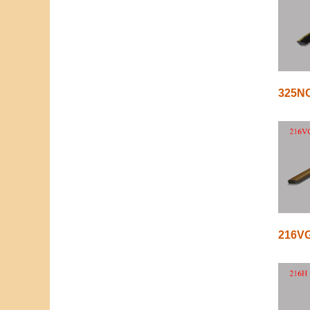
325N
216V