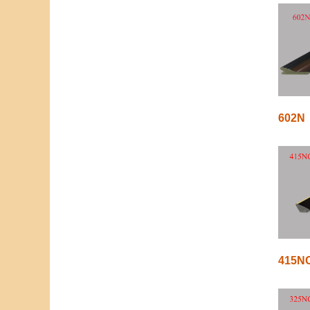
602N
415N