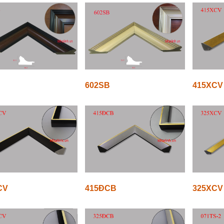
602SB
415XCV
CV
415ĐCB
325XCV