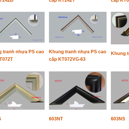
KT242Đ
cấp KT242T
cấp KT
 tranh nhựa PS cao
Khung tranh nhựa PS cao
Khung t
T072T
cấp KT072VG-63
S
603NT
603NS