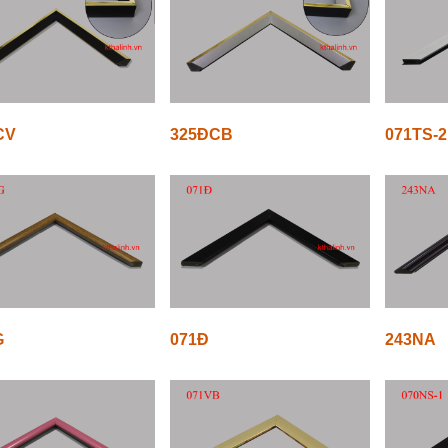
CV
325ĐCB
071TS-2
G
071Đ
243NA