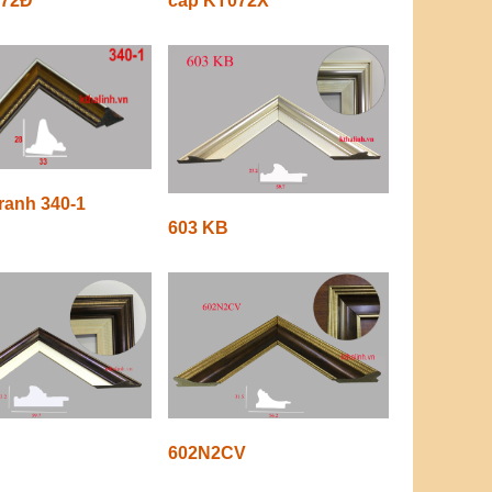
072Đ
cấp KT072X
ranh 340-1
603 KB
602N2CV