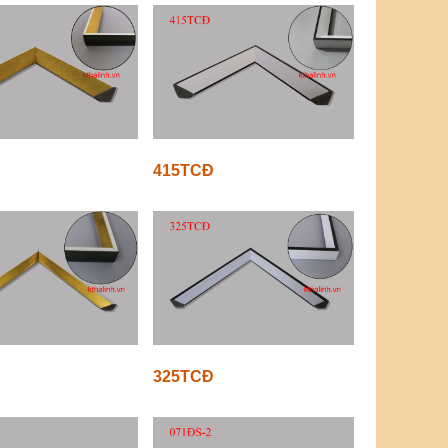
415TCĐ
325TCĐ