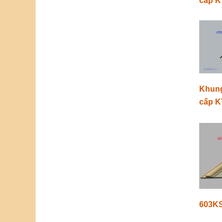
cấp 
Khung
cấp K
603K