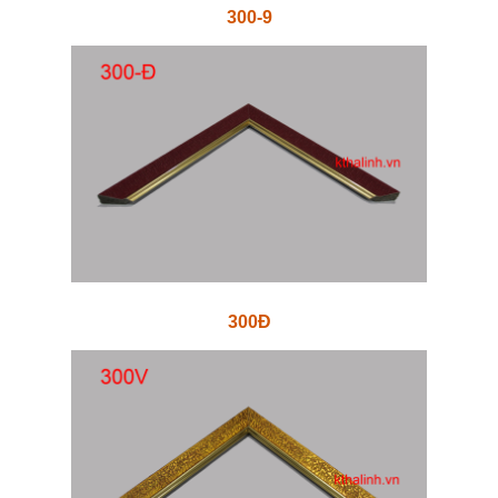
300-9
300Đ