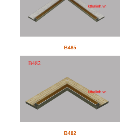
B485
B482