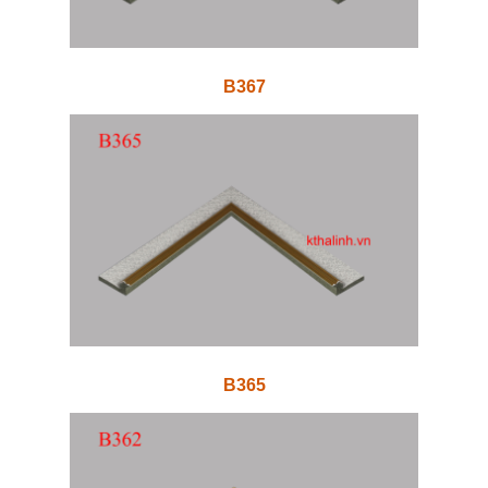
B367
B365