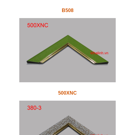
B508
500XNC