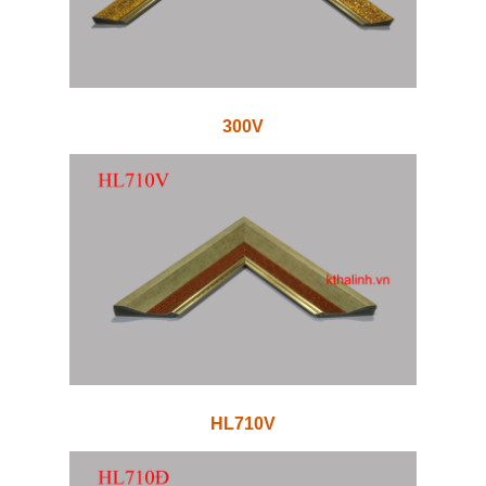
300V
HL710V