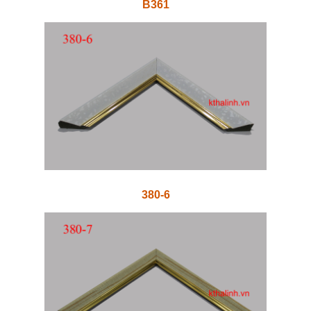
B361
380-6