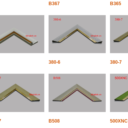
B367
B365
380-6
380-7
7
B508
500XNC