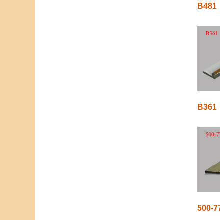
B481
B361
500-7