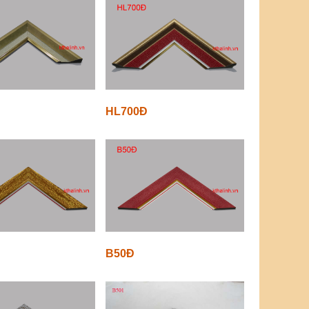
8
HL700Đ
B50Đ