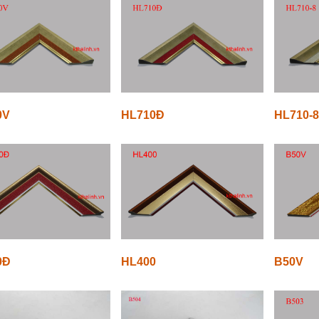
0V
HL710Đ
HL710-
0Đ
HL400
B50V