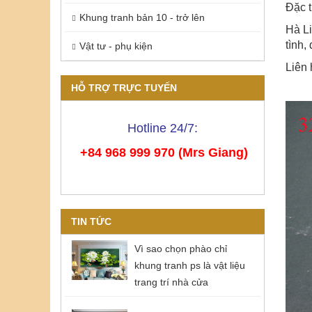
Đặc t
Khung tranh bản 10 - trở lên
Hà Li
tình,
Vật tư - phụ kiện
Liên 
HỖ TRỢ TRỰC TUYẾN
Hotline 24/7:
+84 968 999 970 (Mrs Giang)
TIN TỨC
Vì sao chọn phào chỉ
khung tranh ps là vật liệu
trang trí nhà cửa