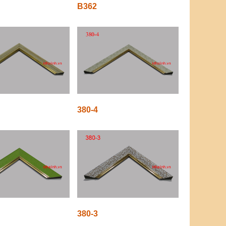
B362
380-4
380-3