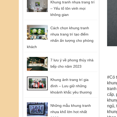
Khung tranh nhựa trang trí
– Yếu tố tôn vinh mọi
không gian
Cách chọn khung tranh
nhựa trang trí tạo điểm
nhấn ấn tượng cho phòng
khách
7 lưu ý về phong thủy nhà
bếp cho năm 2023
#Có t
Khung ảnh trang trí gia
khung
đình – Lưu giữ những
tranh
khoảnh khắc yêu thương
cấp
,
p
khung
Những mẫu khung tranh
ngủ, 
khung
nhựa khổ lớn hot nhất