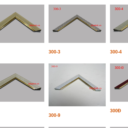
300-3
300-4
300Đ
300-9