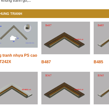
 khung tranh gỗ,...
HUNG TRANH
 tranh nhựa PS cao
T242X
B487
B485