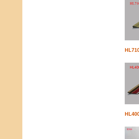
HL71
HL40