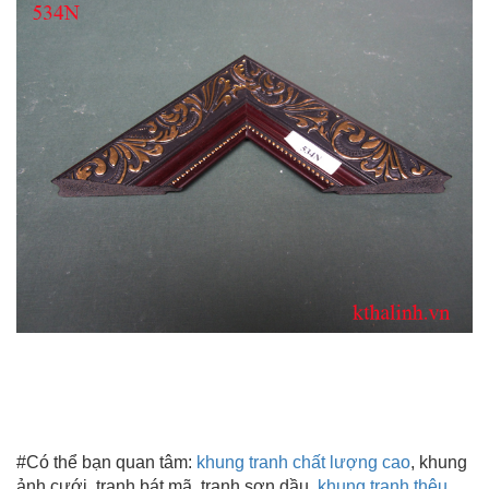
#Có thể bạn quan tâm:
khung tranh chất lượng cao
, khung
ảnh cưới, tranh bát mã, tranh sơn dầu,
khung tranh thêu
,