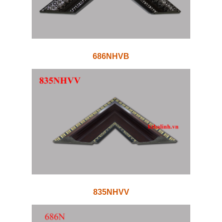
686NHVB
835NHVV