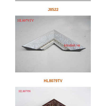
J8522
HL8079TV