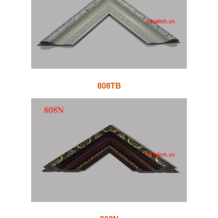
808TB