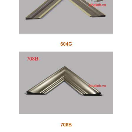
604G
708B