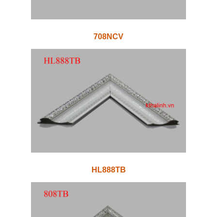
708NCV
HL888TB