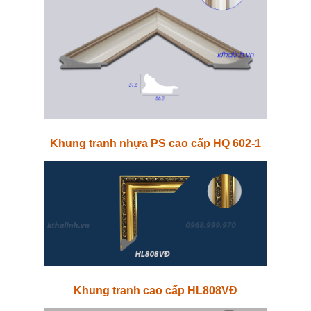
Khung tranh nhựa PS cao cấp HQ 602-1
Khung tranh cao cấp HL808VĐ