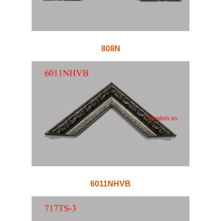
808N
6011NHVB