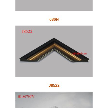
686N
J8522