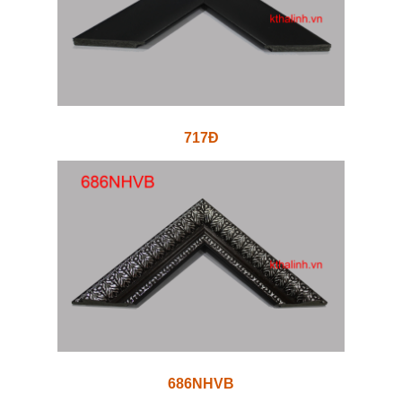
717Đ
686NHVB