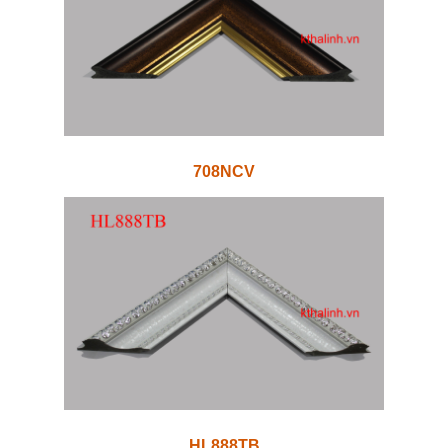
708NCV
HL888TB