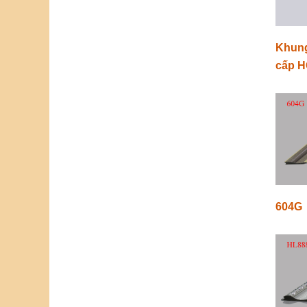
Khung
cấp H
604G