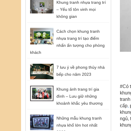
Khung tranh nhựa trang trí
– Yếu tố tôn vinh mọi
không gian
Cách chọn khung tranh
nhựa trang trí tạo điểm
nhấn ấn tượng cho phòng
khách
7 lưu ý về phong thủy nhà
bếp cho năm 2023
#Có t
Khung ảnh trang trí gia
khung
đình – Lưu giữ những
tranh
khoảnh khắc yêu thương
cấp
,
p
khung
Những mẫu khung tranh
ngủ, 
khung
nhựa khổ lớn hot nhất