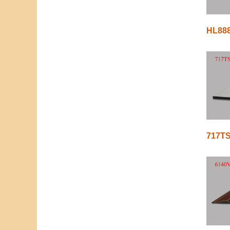
HL88
717TS