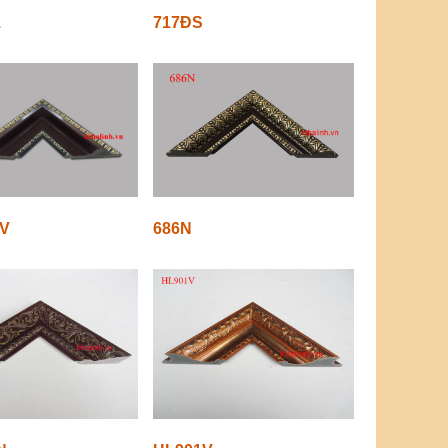
1
717ĐS
V
686N