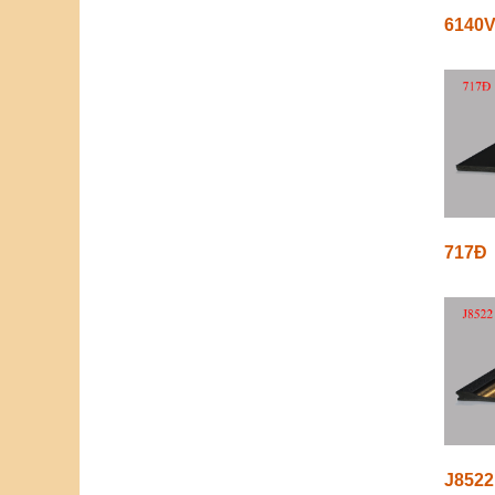
6140
717Đ
J8522