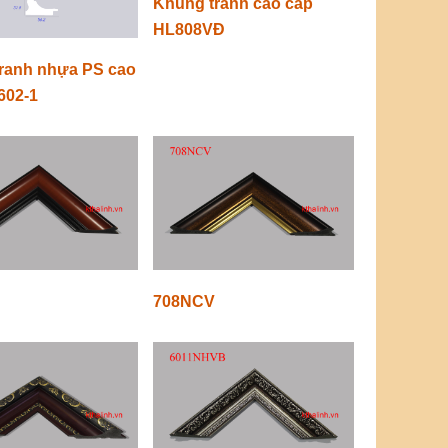
Khung tranh cao cấp
HL808VĐ
ranh nhựa PS cao
602-1
708NCV