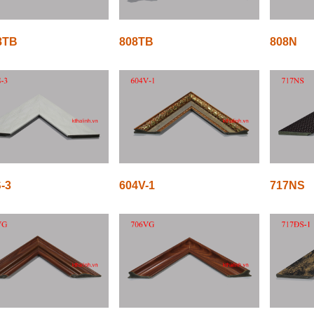
8TB
808TB
808N
-3
604V-1
717NS