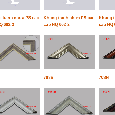
 tranh nhựa PS cao
Khung tranh nhựa PS cao
Khung t
Q 602-3
cấp HQ 602-2
cấp HQ 
708B
708N