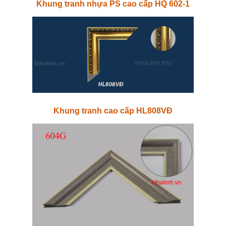
Khung tranh nhựa PS cao cấp HQ 602-1
Khung tranh cao cấp HL808VĐ