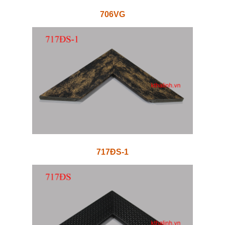
706VG
717ĐS-1