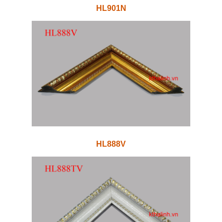
HL901N
HL888V