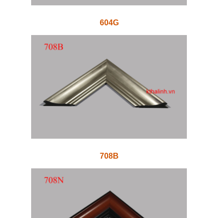
604G
708B