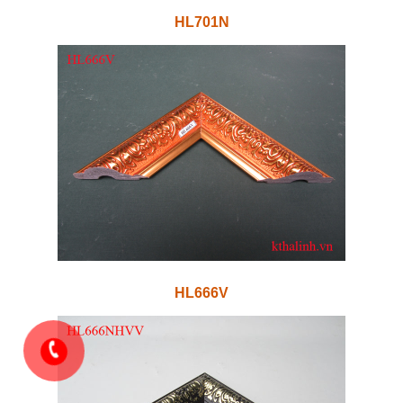
HL701N
HL666V