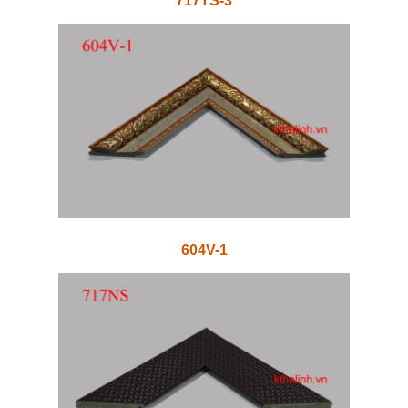
717TS-3
604V-1