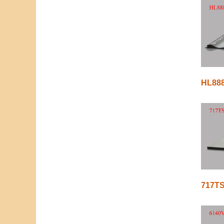
HL88
717TS