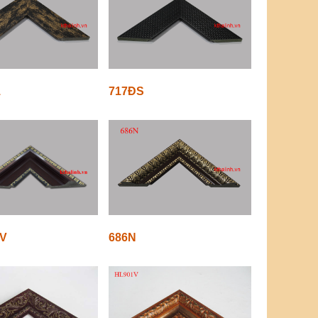
1
717ĐS
V
686N