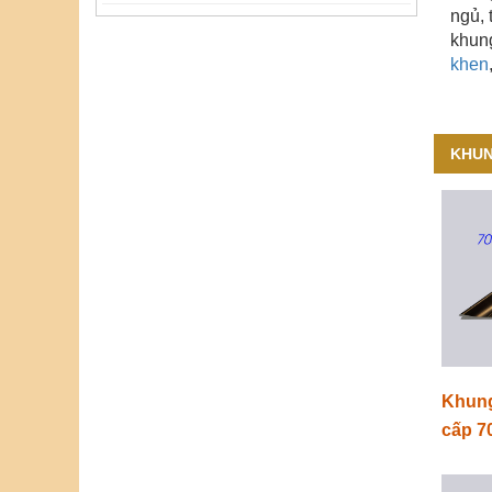
ngủ, 
khung
khen
KHUN
Khung
cấp 7