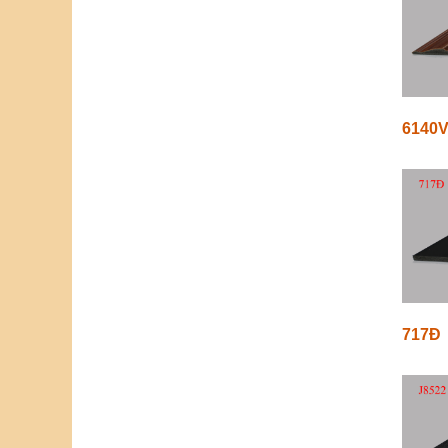
6140
717Đ