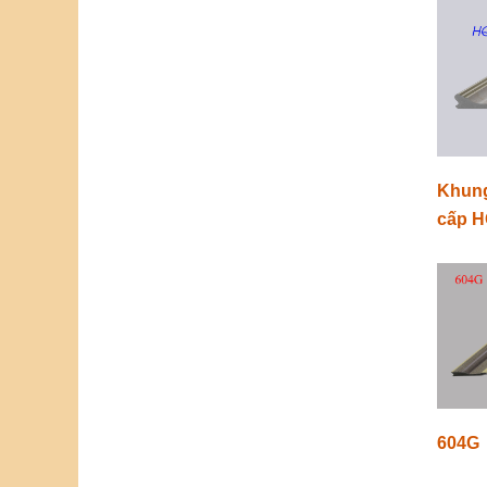
Khung
cấp H
604G