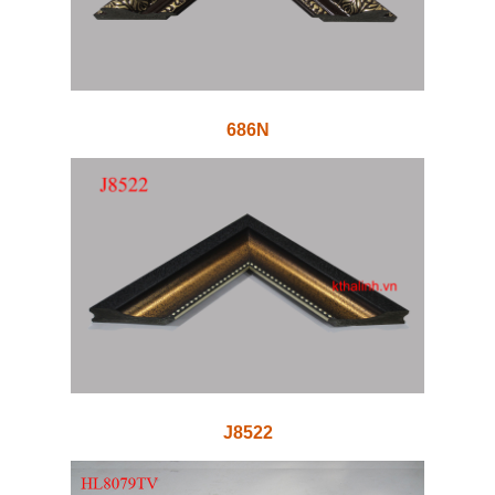
686N
J8522