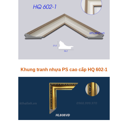
Khung tranh nhựa PS cao cấp HQ 602-1