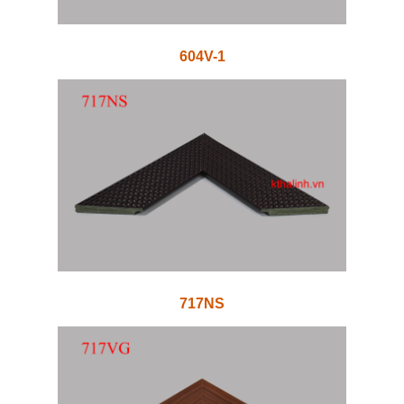
604V-1
717NS