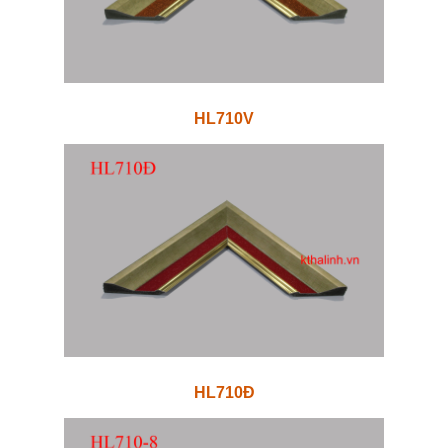
HL710V
HL710Đ