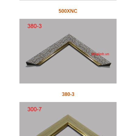
500XNC
380-3