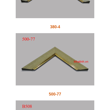
380-4
500-77