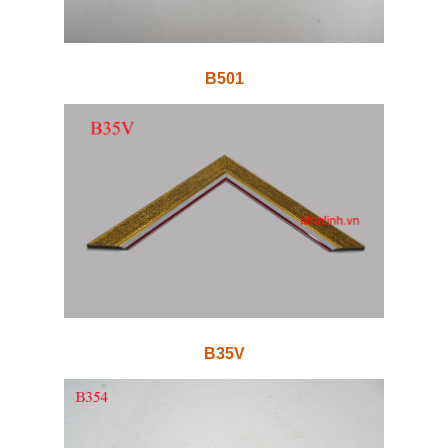
B501
B35V