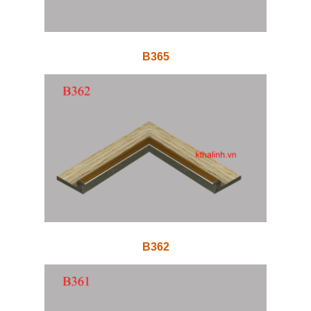
B365
B362