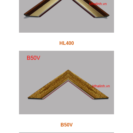
HL400
B50V