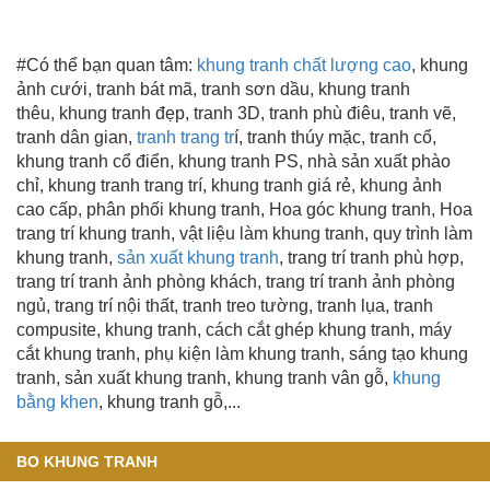
#Có thể bạn quan tâm:
khung tranh chất lượng cao
, khung
ảnh cưới, tranh bát mã, tranh sơn dầu, khung tranh
thêu,
khung tranh đẹp
, tranh 3D, tranh phù điêu, tranh vẽ,
tranh dân gian,
tranh trang tr
í
, tranh thúy mặc, tranh cổ,
khung tranh cổ điển, khung tranh PS, nhà sản xuất phào
chỉ,
khung tranh trang trí
, khung tranh giá rẻ,
khung ảnh
cao cấp,
phân phối khung tranh, Hoa góc khung tranh, Hoa
trang trí khung tranh, vật liệu làm khung tranh, quy trình làm
khung tranh,
sản xuất khung tranh
, trang trí tranh phù hợp,
trang trí tranh ảnh phòng khách, trang trí tranh ảnh phòng
ngủ, trang trí nội thất, tranh treo tường, tranh lụa, tranh
compusite, khung tranh, cách cắt ghép khung tranh, máy
cắt khung tranh, phụ kiện làm khung tranh, sáng tạo khung
tranh, sản xuất khung tranh,
khung tranh vân gỗ
,
khung
bằng khen
, khung tranh gỗ,...
BO KHUNG TRANH