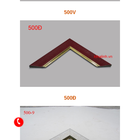
500V
500Đ