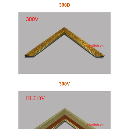
300Đ
300V