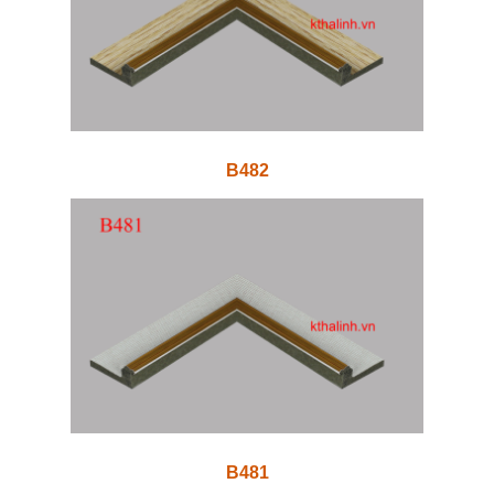
B482
B481