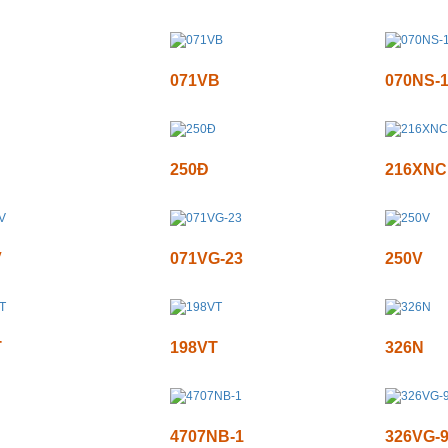
071VB
070NS-
250Đ
216XNC
V
071VG-23
250V
T
198VT
326N
4707NB-1
326VG-