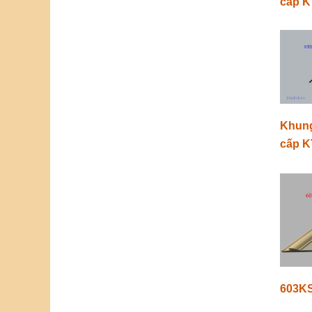
cấp 
Khung
cấp K
603K