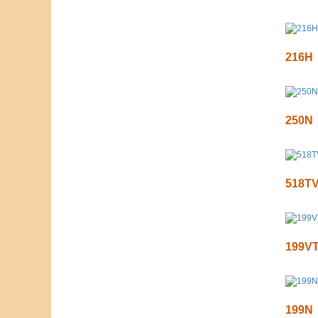
216H
250N
518T
199V
199N