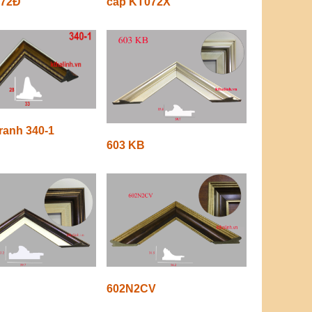
072Đ
cấp KT072X
ranh 340-1
603 KB
602N2CV