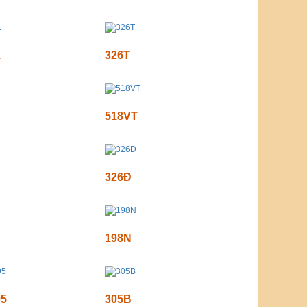
1
326T
518VT
326Đ
198N
95
305B