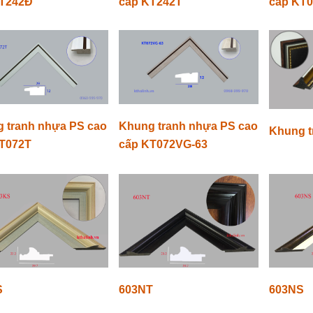
KT242Đ
cấp KT242T
cấp KT
 tranh nhựa PS cao
Khung tranh nhựa PS cao
Khung t
T072T
cấp KT072VG-63
S
603NT
603NS