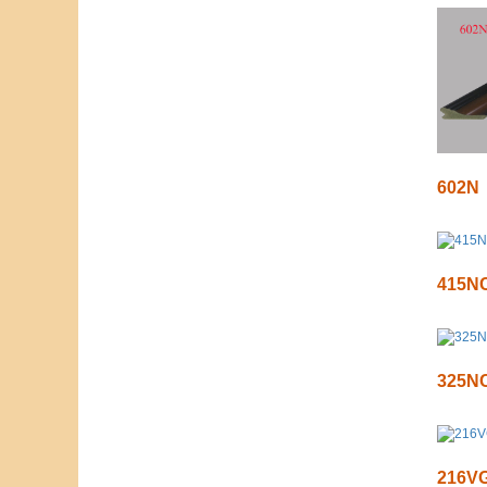
602N
415N
325N
216V