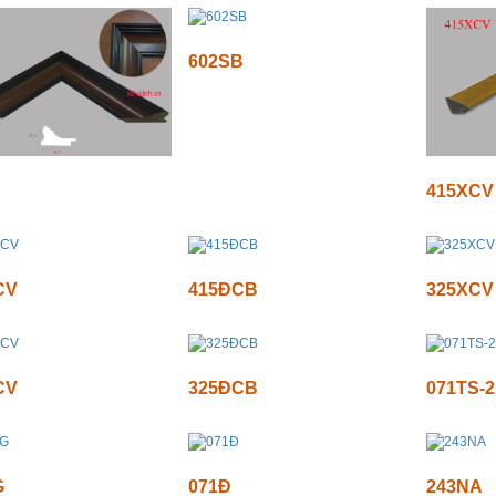
602SB
415XCV
CV
415ĐCB
325XCV
CV
325ĐCB
071TS-2
G
071Đ
243NA