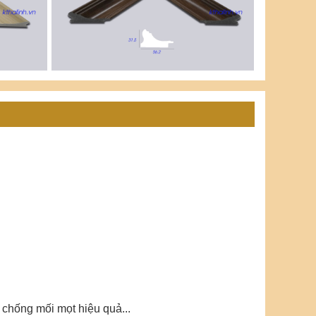
chống mối mọt hiệu quả...