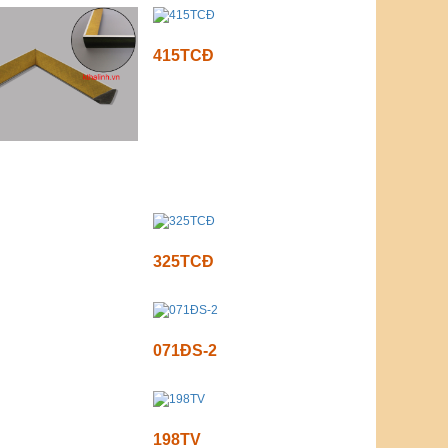
415TCĐ
325TCĐ
071ĐS-2
198TV