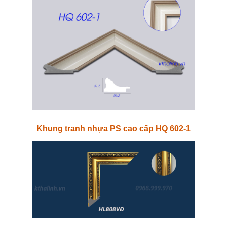
Khung tranh nhựa PS cao cấp HQ 602-1