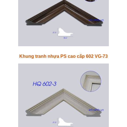
Khung tranh nhựa PS cao cấp 602 VG-73