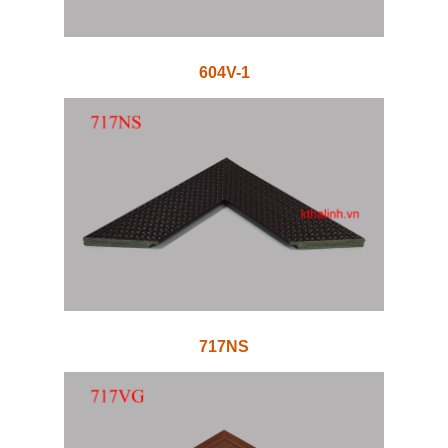
604V-1
717NS