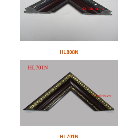
HL808N
HL701N