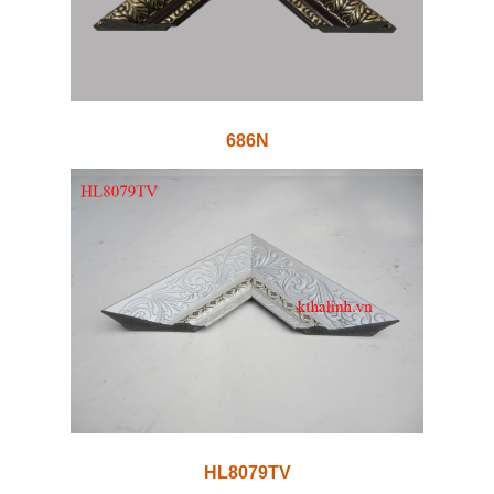
686N
HL8079TV