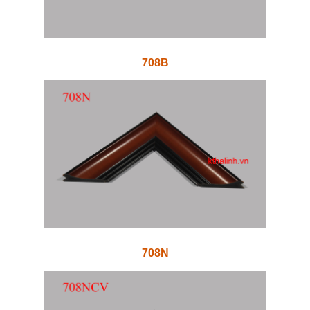
708B
708N