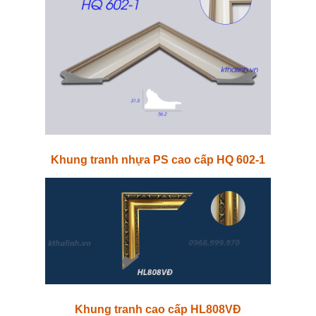
Khung tranh nhựa PS cao cấp HQ 602-1
Khung tranh cao cấp HL808VĐ