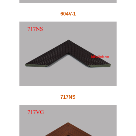
604V-1
717NS