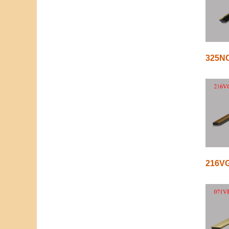
325N
216V