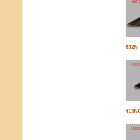
602N
415N