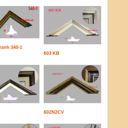
ranh 340-1
603 KB
602N2CV