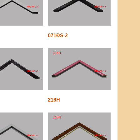
071ĐS-2
216H