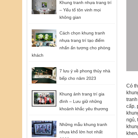
Khung tranh nhựa trang trí
– Yếu tố tôn vinh mọi
không gian
Cách chọn khung tranh
nhựa trang trí tạo điểm
nhấn ấn tượng cho phòng
khách
7 lưu ý về phong thủy nhà
bếp cho năm 2023
Có th
khung
Khung ảnh trang trí gia
tranh
đình – Lưu giữ những
cấp
,
p
khoảnh khắc yêu thương
khung
ngủ, 
Những mẫu khung tranh
khung
nhựa khổ lớn hot nhất
khen