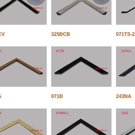
CV
325ĐCB
071TS-2
G
071Đ
243NA