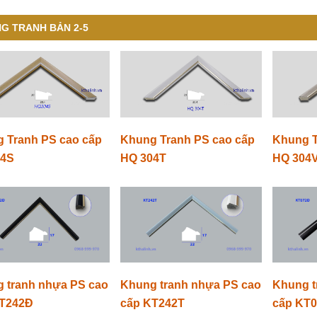
G TRANH BẢN 2-5
 Tranh PS cao cấp
Khung Tranh PS cao cấp
Khung T
04S
HQ 304T
HQ 304
 tranh nhựa PS cao
Khung tranh nhựa PS cao
Khung t
KT242Đ
cấp KT242T
cấp KT