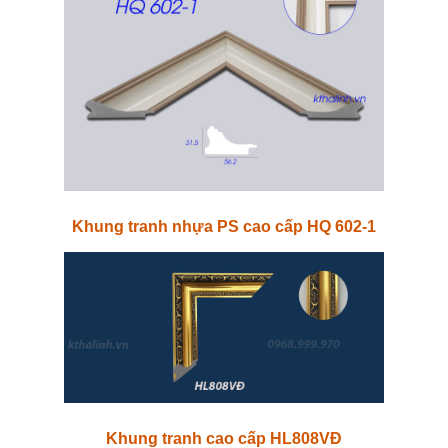
Khung tranh nhựa PS cao cấp HQ 602-1
Khung tranh cao cấp HL808VĐ