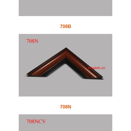
708B
708N