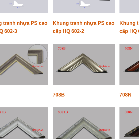
 tranh nhựa PS cao
Khung tranh nhựa PS cao
Khung t
Q 602-3
cấp HQ 602-2
cấp HQ 
708B
708N