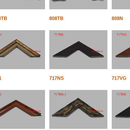
8TB
808TB
808N
1
717NS
717VG