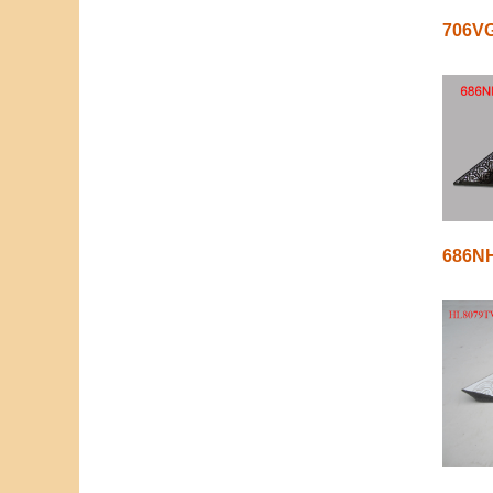
706V
686N