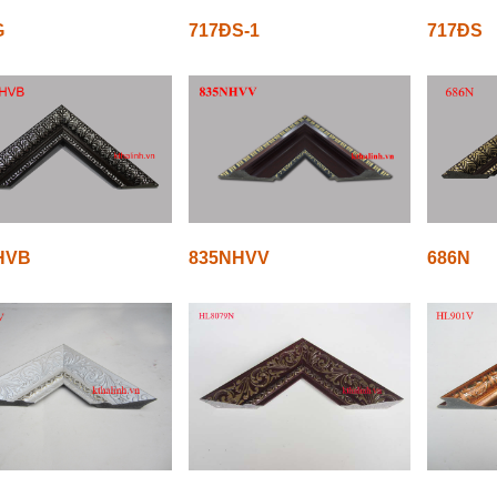
G
717ĐS-1
717ĐS
HVB
835NHVV
686N