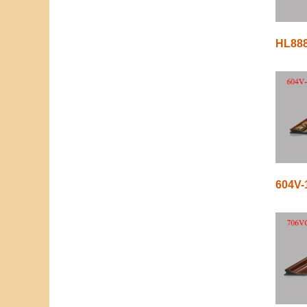
HL88
604V-