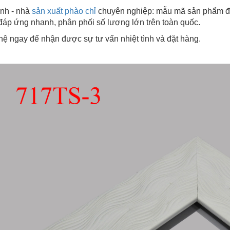
nh - nhà
sản xuất phào chỉ
chuyên nghiệp: mẫu mã sản phẩm đa
 đáp ứng nhanh, phân phối số lượng lớn trên toàn quốc.
hệ ngay để nhận được sự tư vấn nhiệt tình và đặt hàng.