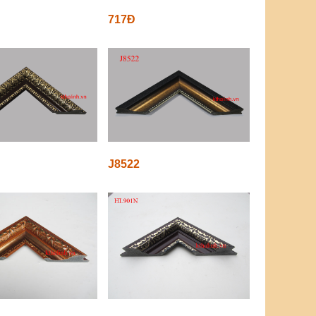
717Đ
J8522