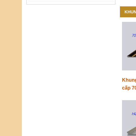
KHUN
Khung
cấp 7