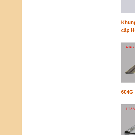
Khung
cấp H
604G