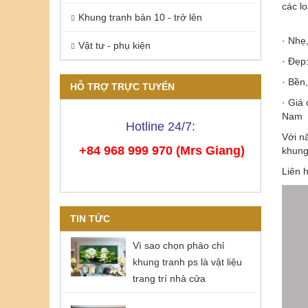
các lo
Khung tranh bản 10 - trở lên
· Nhẹ
Vật tư - phụ kiện
· Đẹp
· Bền
HỖ TRỢ TRỰC TUYẾN
· Giá
Nam
Hotline 24/7:
Với n
+84 968 999 970 (Mrs Giang)
khung
Liên 
TIN TỨC
Vì sao chọn phào chỉ
khung tranh ps là vật liệu
trang trí nhà cửa