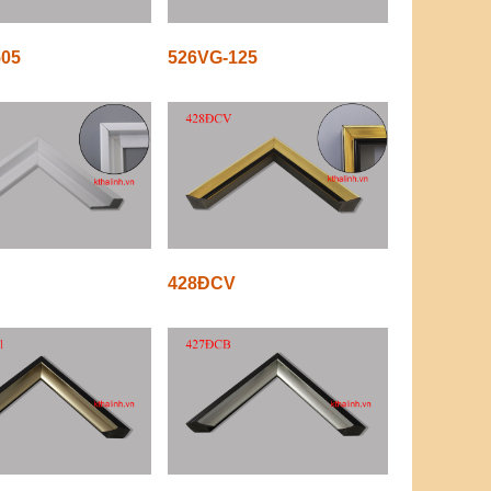
505
526VG-125
428ĐCV