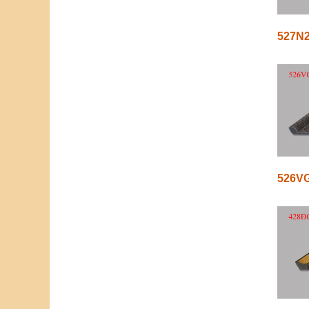
527N
526VG