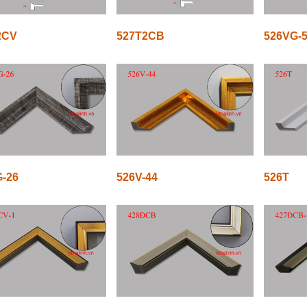
2CV
527T2CB
526VG-
-26
526V-44
526T