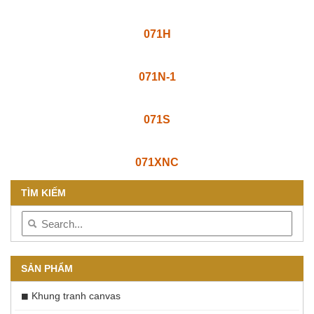
071H
071N-1
071S
071XNC
TÌM KIẾM
SẢN PHẨM
Khung tranh canvas