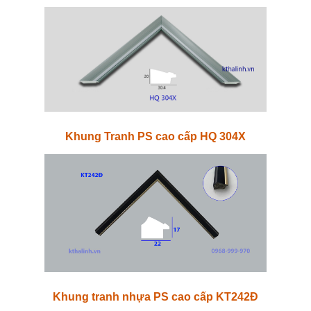
Khung Tranh PS cao cấp HQ 304X
Khung tranh nhựa PS cao cấp KT242Đ