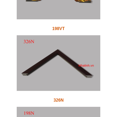
198VT
326N