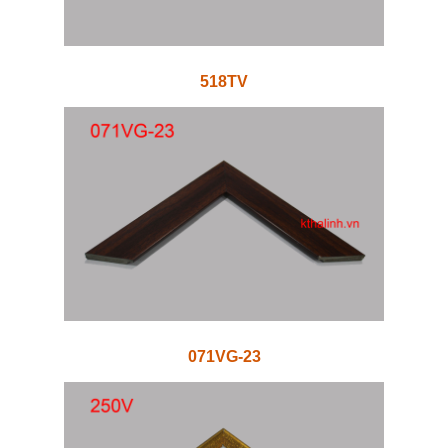
518TV
071VG-23