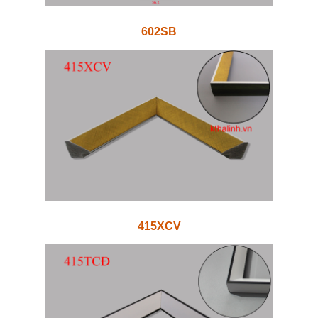
602SB
415XCV