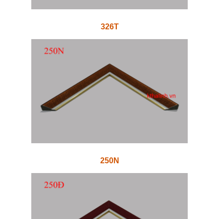
326T
250N