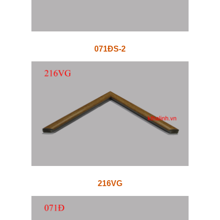
071ĐS-2
216VG