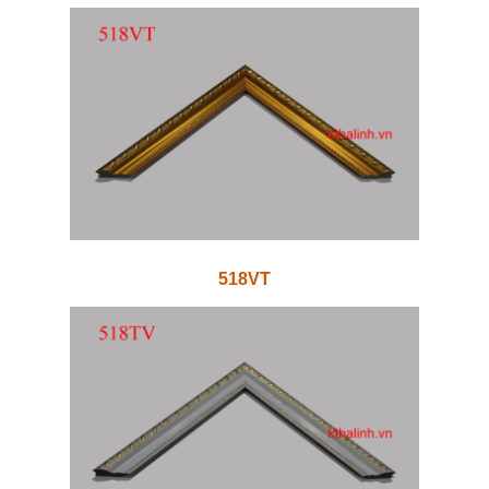
518VT