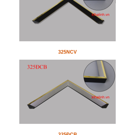
325NCV
325ĐCB