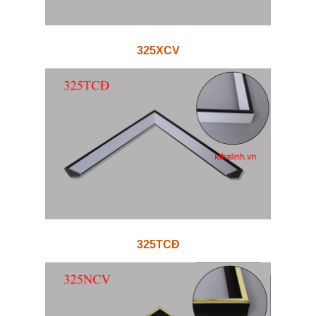
325XCV
325TCĐ