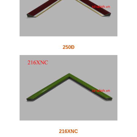
250Đ
216XNC