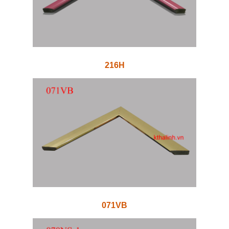
216H
071VB