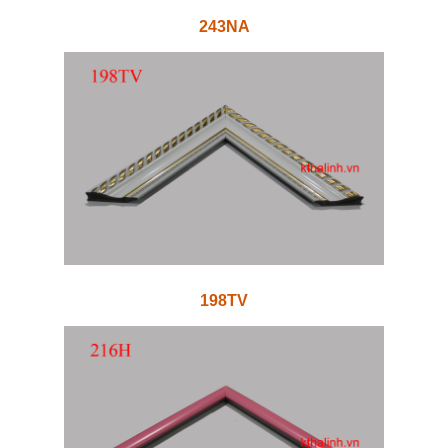
243NA
198TV