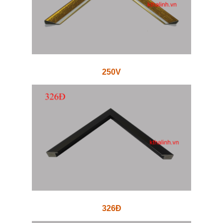
250V
326Đ