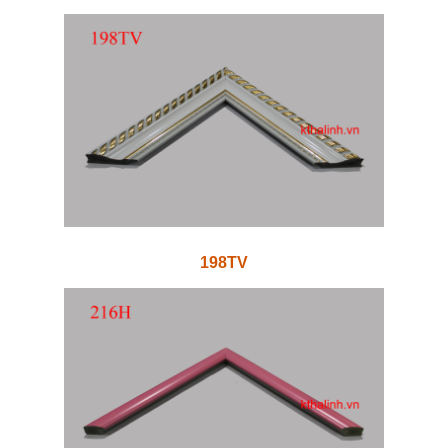
198TV