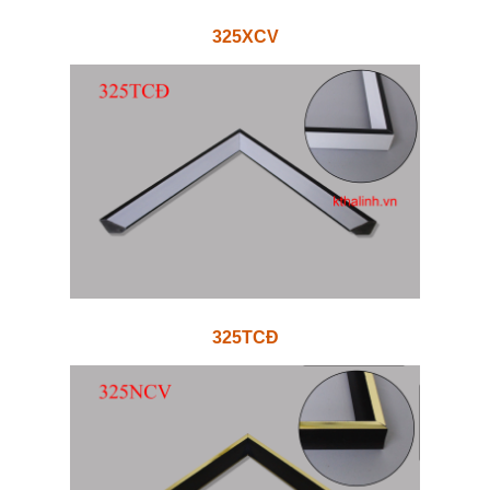
325XCV
325TCĐ