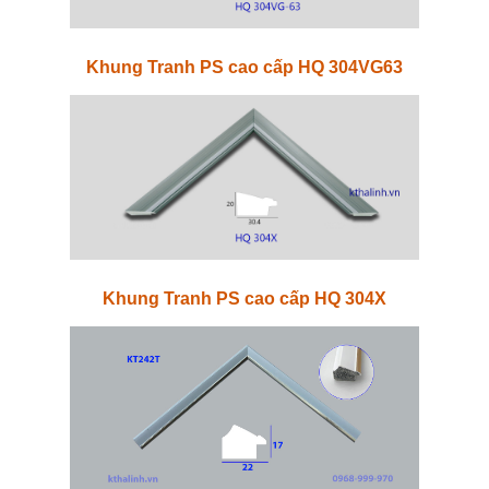
Khung Tranh PS cao cấp HQ 304VG63
Khung Tranh PS cao cấp HQ 304X