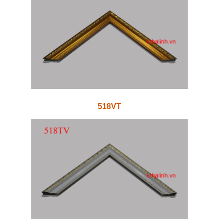
518VT