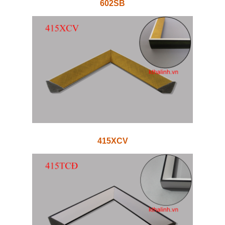
602SB
415XCV