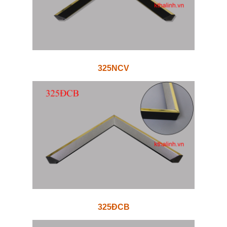
325NCV
325ĐCB