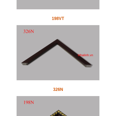
198VT
326N