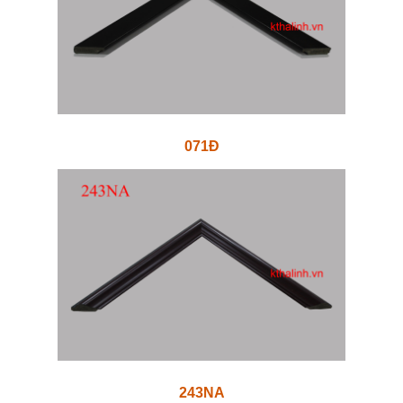
071Đ
243NA