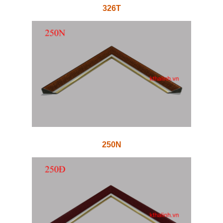
326T
250N