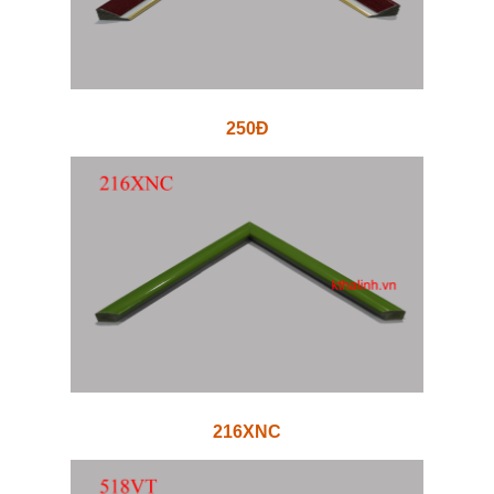
250Đ
216XNC