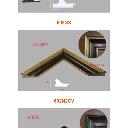
603NS
602N2CV