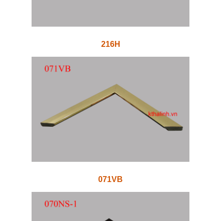
216H
071VB